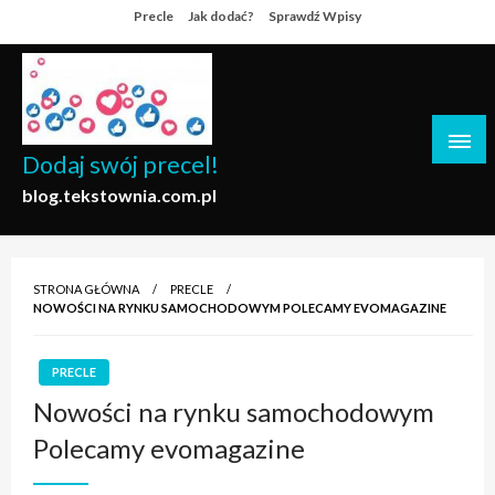
Skip
Precle
Jak dodać?
Sprawdź Wpisy
to
content
Dodaj swój precel!
blog.tekstownia.com.pl
STRONA GŁÓWNA
PRECLE
NOWOŚCI NA RYNKU SAMOCHODOWYM POLECAMY EVOMAGAZINE
PRECLE
Nowości na rynku samochodowym
Polecamy evomagazine