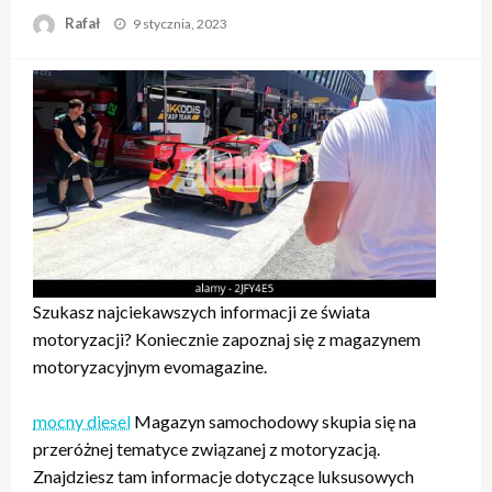
Opublikowane
Rafał
9 stycznia, 2023
w
Szukasz najciekawszych informacji ze świata
motoryzacji? Koniecznie zapoznaj się z magazynem
motoryzacyjnym evomagazine.
mocny diesel
Magazyn samochodowy skupia się na
przeróżnej tematyce związanej z motoryzacją.
Znajdziesz tam informacje dotyczące luksusowych