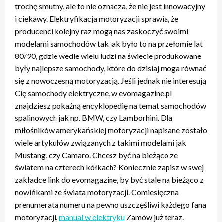
trochę smutny, ale to nie oznacza, że nie jest innowacyjny
i ciekawy. Elektryfikacja motoryzacji sprawia, że
producenci kolejny raz mogą nas zaskoczyć swoimi
modelami samochodów tak jak było to na przełomie lat
80/90, gdzie wedle wielu ludzi na świecie produkowane
były najlepsze samochody, które do dzisiaj moga równać
się z nowoczesną motoryzacją. Jeśli jednak nie interesują
Cię samochody elektryczne, w evomagazine.pl
znajdziesz pokaźną encyklopedię na temat samochodów
spalinowych jak np. BMW, czy Lamborhini. Dla
miłośników amerykańskiej motoryzacji napisane zostało
wiele artykułów związanych z takimi modelami jak
Mustang, czy Camaro. Chcesz być na bieżąco ze
światem na czterech kółkach? Koniecznie zapisz w swej
zakładce link do evomagazine, by być stale na bieżąco z
nowińkami ze świata motoryzacji. Comiesięczna
prenumerata numeru na pewno uszczęśliwi każdego fana
motoryzacji.
manual w elektryku
Zamów już teraz.