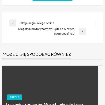
Nawigacja
lekcje angielskiego online
Poprzedni
wpisu
Magazyn motoryzacyjny Bądź na bieżąco,
wpis
Następny
evomagazine.pl
wpis
MOŻE CI SIĘ SPODOBAĆ RÓWNIEŻ
PRECLE
Leczenie traumy we Wrocławiu – ile trwa