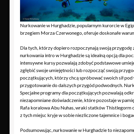
Nurkowanie w Hurghadzie, popularnym kurorcie w Egipc
brzegiem Morza Czerwonego, oferuje doskonałe warunki
Dla tych, którzy dopiero rozpoczynają swoją przygod
nurkowania intro w Hurghadzie są idealną opcją dla po
intensywne kursy pozwalają zdobyć podstawowe umieję
zgłębić swoje umiejętności lub rozpocząć swoją przygo
początkujących, którzy chcą spróbować swoich sił pod
przygotowanie do dalszych przygód podwodnych. Nurkow
Specjalne programy dla początkujących pozwalają odk
niezapomniane doświadczenie, które pozostaje w pamięc
Rafa koralowa Abu Nuhas, wraki statków Thistlegorm cz
z tych miejsc kryje w sobie niezliczone tajemnice i bo
Podsumowując, nurkowanie w Hurghadzie to niezapomni