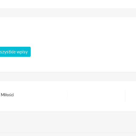
szystkie wpisy
 Miłości
Na
wp