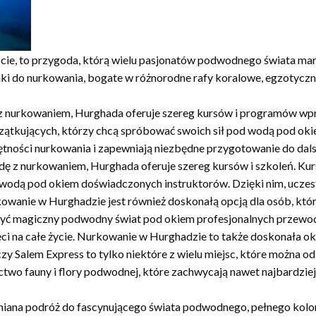
ie, to przygoda, którą wielu pasjonatów podwodnego świata mar
 do nurkowania, bogate w różnorodne rafy koralowe, egzotyczne
ę z nurkowaniem, Hurghada oferuje szereg kursów i programów w
czątkujących, którzy chcą spróbować swoich sił pod wodą pod oki
tności nurkowania i zapewniają niezbędne przygotowanie do dals
dę z nurkowaniem, Hurghada oferuje szereg kursów i szkoleń. Ku
 wodą pod okiem doświadczonych instruktorów. Dzięki nim, ucze
anie w Hurghadzie jest również doskonałą opcją dla osób, które
ryć magiczny podwodny świat pod okiem profesjonalnych przewo
i na całe życie. Nurkowanie w Hurghadzie to także doskonała oka
y Salem Express to tylko niektóre z wielu miejsc, które można 
gactwo fauny i flory podwodnej, które zachwycają nawet najbardz
ana podróż do fascynującego świata podwodnego, pełnego kolor