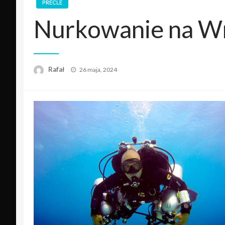
PRECLE
Nurkowanie na Wr
Opublikowane
Rafał
26 maja, 2024
w