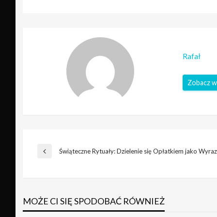
Rafał
Zobacz w
Nawigacja
Świąteczne Rytuały: Dzielenie się Opłatkiem jako Wyraz
Poprzedni
wpis
wpisu
MOŻE CI SIĘ SPODOBAĆ RÓWNIEŻ