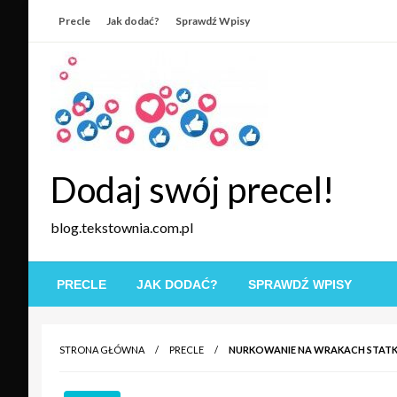
Skip
Precle
Jak dodać?
Sprawdź Wpisy
to
content
Dodaj swój precel!
blog.tekstownia.com.pl
PRECLE
JAK DODAĆ?
SPRAWDŹ WPISY
STRONA GŁÓWNA
PRECLE
NURKOWANIE NA WRAKACH STAT