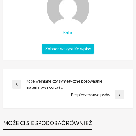
Rafał
Zobacz wszystkie wpisy
Nawigacja
Koce wełniane czy syntetyczne porównanie
Poprzedni
materiałów i korzyści
wpisu
wpis
Bezpieczeństwo psów
Następny
wpis
MOŻE CI SIĘ SPODOBAĆ RÓWNIEŻ