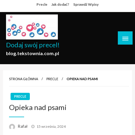
Skip
Precle
Jak dodać?
Sprawdź Wpisy
to
content
Dodaj swój precel!
blog.tekstownia.com.pl
STRONA GŁÓWNA
PRECLE
OPIEKA NAD PSAMI
PRECLE
Opieka nad psami
Opublikowane
Rafał
15 września, 2024
w