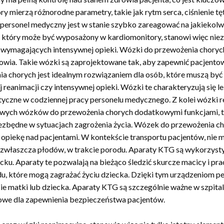
y mierzą różnorodne parametry, takie jak rytm serca, ciśnienie tę
personel medyczny jest w stanie szybko zareagować na jakiekolw
 który może być wyposażony w kardiomonitory, stanowi więc niez
 wymagających intensywnej opieki. Wózki do przewożenia chorych
towia. Takie wózki są zaprojektowane tak, aby zapewnić pacjento
ia chorych jest idealnym rozwiązaniem dla osób, które muszą by
reanimacji czy intensywnej opieki. Wózki te charakteryzują się 
aktyczne w codziennej pracy personelu medycznego. Z kolei wózki 
dowych wózków do przewożenia chorych dodatkowymi funkcjami, t
niezbędne w sytuacjach zagrożenia życia. Wózek do przewożenia 
ekę nad pacjentami. W kontekście transportu pacjentów, nie mnie
 zwłaszcza płodów, w trakcie porodu. Aparaty KTG są wykorzysty
ku. Aparaty te pozwalają na bieżąco śledzić skurcze macicy i pra
u, które mogą zagrażać życiu dziecka. Dzięki tym urządzeniom pe
ie matki lub dziecka. Aparaty KTG są szczególnie ważne w szpita
owe dla zapewnienia bezpieczeństwa pacjentów.