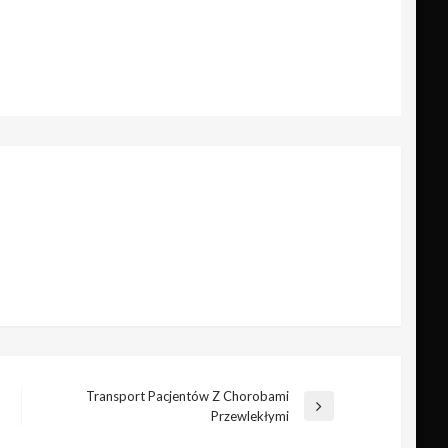
Transport Pacjentów Z Chorobami
Następny
Przewlekłymi
wpis