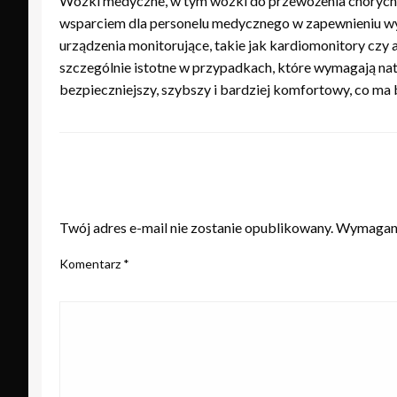
Wózki medyczne, w tym wózki do przewożenia chorych or
wsparciem dla personelu medycznego w zapewnieniu wys
urządzenia monitorujące, takie jak kardiomonitory czy 
szczególnie istotne w przypadkach, które wymagają nat
bezpieczniejszy, szybszy i bardziej komfortowy, co ma
ZOSTAW ODPOWIEDŹ
Twój adres e-mail nie zostanie opublikowany.
Wymagane
Komentarz
*