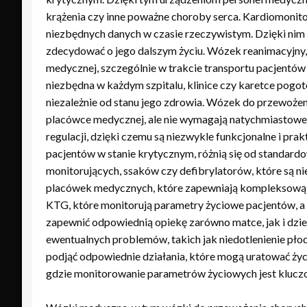
krążenia czy inne poważne choroby serca. Kardiomonitor
niezbędnych danych w czasie rzeczywistym. Dzięki nim 
zdecydować o jego dalszym życiu. Wózek reanimacyjny,
medycznej, szczególnie w trakcie transportu pacjentów
niezbędna w każdym szpitalu, klinice czy karetce pogo
niezależnie od stanu jego zdrowia. Wózek do przewożen
placówce medycznej, ale nie wymagają natychmiastowej 
regulacji, dzięki czemu są niezwykle funkcjonalne i pr
pacjentów w stanie krytycznym, różnią się od standar
monitorujących, ssaków czy defibrylatorów, które są 
placówek medycznych, które zapewniają kompleksową opi
KTG, które monitorują parametry życiowe pacjentów, a
zapewnić odpowiednią opiekę zarówno matce, jak i dziec
ewentualnych problemów, takich jak niedotlenienie płod
podjąć odpowiednie działania, które mogą uratować życ
gdzie monitorowanie parametrów życiowych jest klucz