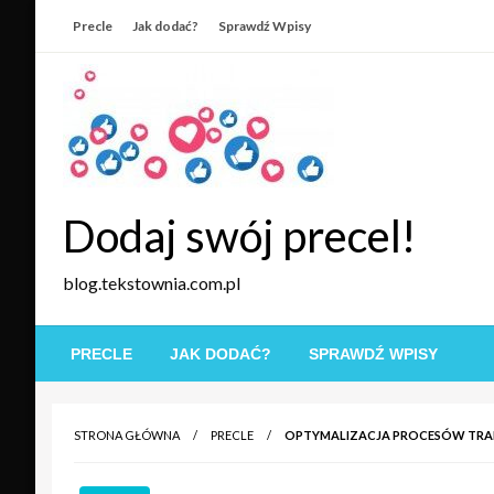
Skip
Precle
Jak dodać?
Sprawdź Wpisy
to
content
Dodaj swój precel!
blog.tekstownia.com.pl
PRECLE
JAK DODAĆ?
SPRAWDŹ WPISY
STRONA GŁÓWNA
PRECLE
OPTYMALIZACJA PROCESÓW TR