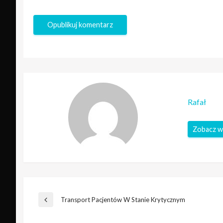
Rafał
Zobacz w
Nawigacja
Transport Pacjentów W Stanie Krytycznym
Poprzedni
wpis