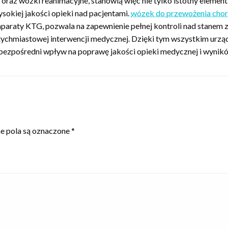
az wózki reanimacyjne, stanowią więc nie tylko istotny element 
okiej jakości opieki nad pacjentami.
wózek do przewożenia cho
aparaty KTG, pozwala na zapewnienie pełnej kontroli nad stanem z
ychmiastowej interwencji medycznej. Dzięki tym wszystkim urząd
 bezpośredni wpływ na poprawę jakości opieki medycznej i wynikó
 pola są oznaczone
*