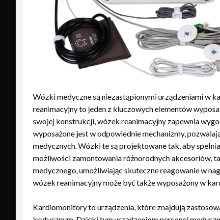
Wózki medyczne są niezastąpionymi urządzeniami w ka
reanimacyjny to jeden z kluczowych elementów wyposaż
swojej konstrukcji, wózek reanimacyjny zapewnia wygod
wyposażone jest w odpowiednie mechanizmy, pozwalają
medycznych. Wózki te są projektowane tak, aby spełni
możliwości zamontowania różnorodnych akcesoriów, tak
medycznego, umożliwiając skuteczne reagowanie w nag
wózek reanimacyjny może być także wyposażony w kardio
Kardiomonitory to urządzenia, które znajdują zastoso
krytycznym. Dzięki tym urządzeniom personel medyczny