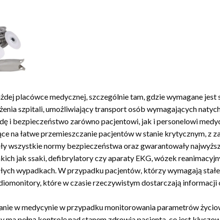
żdej placówce medycznej, szczególnie tam, gdzie wymagane jest
enia szpitali, umożliwiający transport osób wymagających naty
ę i bezpieczeństwo zarówno pacjentowi, jak i personelowi medycz
ce na łatwe przemieszczanie pacjentów w stanie krytycznym, z 
ały wszystkie normy bezpieczeństwa oraz gwarantowały najwyższy
ich jak ssaki, defibrylatory czy aparaty EKG, wózek reanimacyjn
łych wypadkach. W przypadku pacjentów, którzy wymagają stałego
monitory, które w czasie rzeczywistym dostarczają informacji o
wanie w medycynie w przypadku monitorowania parametrów życiowy
 ma pełną kontrolę nad stanem zdrowia pacjenta, co jest kluczow