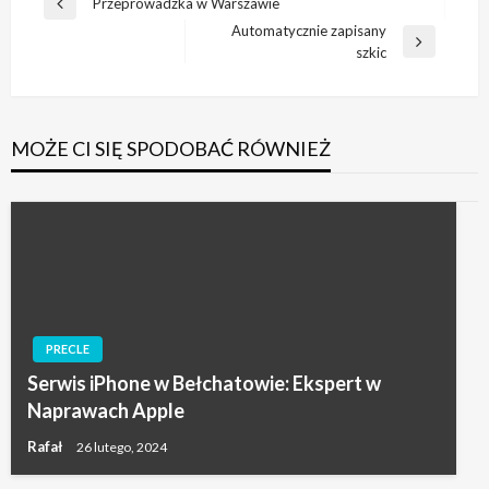
Nawigacja
Przeprowadzka w Warszawie
Poprzedni
wpisu
Automatycznie zapisany
wpis
Następny
szkic
wpis
MOŻE CI SIĘ SPODOBAĆ RÓWNIEŻ
PRECLE
Serwis iPhone w Bełchatowie: Ekspert w
Naprawach Apple
Rafał
26 lutego, 2024