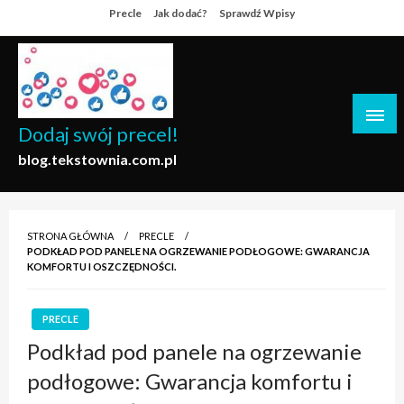
Skip
Precle
Jak dodać?
Sprawdź Wpisy
to
content
Dodaj swój precel!
blog.tekstownia.com.pl
STRONA GŁÓWNA
PRECLE
PODKŁAD POD PANELE NA OGRZEWANIE PODŁOGOWE: GWARANCJA
KOMFORTU I OSZCZĘDNOŚCI.
PRECLE
Podkład pod panele na ogrzewanie
podłogowe: Gwarancja komfortu i