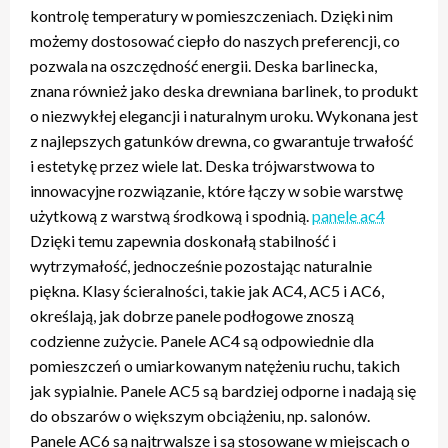
kontrolę temperatury w pomieszczeniach. Dzięki nim
możemy dostosować ciepło do naszych preferencji, co
pozwala na oszczędność energii. Deska barlinecka,
znana również jako deska drewniana barlinek, to produkt
o niezwykłej elegancji i naturalnym uroku. Wykonana jest
z najlepszych gatunków drewna, co gwarantuje trwałość
i estetykę przez wiele lat. Deska trójwarstwowa to
innowacyjne rozwiązanie, które łączy w sobie warstwę
użytkową z warstwą środkową i spodnią.
panele ac4
Dzięki temu zapewnia doskonałą stabilność i
wytrzymałość, jednocześnie pozostając naturalnie
piękna. Klasy ścieralności, takie jak AC4, AC5 i AC6,
określają, jak dobrze panele podłogowe znoszą
codzienne zużycie. Panele AC4 są odpowiednie dla
pomieszczeń o umiarkowanym natężeniu ruchu, takich
jak sypialnie. Panele AC5 są bardziej odporne i nadają się
do obszarów o większym obciążeniu, np. salonów.
Panele AC6 są najtrwalsze i są stosowane w miejscach o