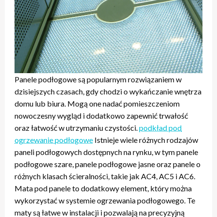
Panele podłogowe są popularnym rozwiązaniem w
dzisiejszych czasach, gdy chodzi o wykańczanie wnętrza
domu lub biura. Mogą one nadać pomieszczeniom
nowoczesny wygląd i dodatkowo zapewnić trwałość
oraz łatwość w utrzymaniu czystości.
podkład pod
ogrzewanie podłogowe
Istnieje wiele różnych rodzajów
paneli podłogowych dostępnych na rynku, w tym panele
podłogowe szare, panele podłogowe jasne oraz panele o
różnych klasach ścieralności, takie jak AC4, AC5 i AC6.
Mata pod panele to dodatkowy element, który można
wykorzystać w systemie ogrzewania podłogowego. Te
maty są łatwe w instalacji i pozwalają na precyzyjną