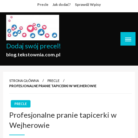
Skip
Precle
Jak dodać?
Sprawdź Wpisy
to
content
Dodaj swój precel!
blog.tekstownia.com.pl
STRONA GŁÓWNA
PRECLE
PROFESJONALNE PRANIE TAPICERKI W WEJHEROWIE
PRECLE
Profesjonalne pranie tapicerki w
Wejherowie