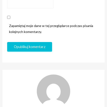
Zapamiętaj moje dane w tej przeglądarce podczas pisania
kolejnych komentarzy.
PRECLE
Sklep zoologiczny w sieci – Wygodny sposób
na zakupy dla psów|Czworonogi – Zrób
zakupy w sklepie zoologicznym online|Sklep
zoologiczny online – Szeroka gama dla
Twojego pupila|Sklep zoologiczny – Najlepsze
produkty dla kotów|Oferta w sklepie
internetowym – Gdzie znaleźć najlepsze
akcesoria?|Sklep internetowy – Najlepsze
akcesoria w super cenach|Sklep zoologiczny –