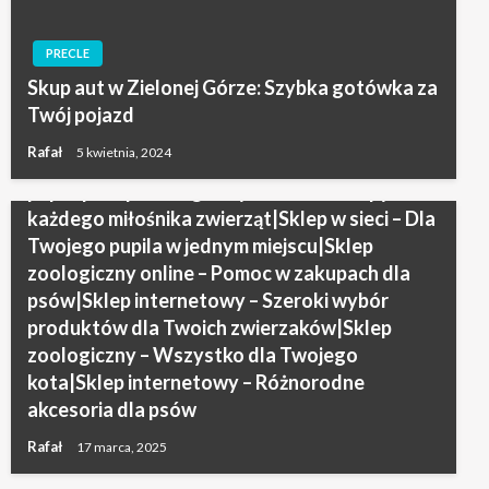
– Pełna oferta dla Twojego pupila|Sklep
internetowy – Bezpieczeństwo w każdym
zakupie dla psów|Sklep zoologiczny online –
PRECLE
Najnowsze akcesoria w promocjach|Sklep
Skup aut w Zielonej Górze: Szybka gotówka za
internetowy – Szeroka gama dla Twojego
Twój pojazd
psa|Sklep internetowy – Wybierz produkty,
Rafał
5 kwietnia, 2024
które spełnią oczekiwania Twojego
pupila|Sklep zoologiczny online – Zakupy dla
każdego miłośnika zwierząt|Sklep w sieci – Dla
Twojego pupila w jednym miejscu|Sklep
zoologiczny online – Pomoc w zakupach dla
psów|Sklep internetowy – Szeroki wybór
produktów dla Twoich zwierzaków|Sklep
zoologiczny – Wszystko dla Twojego
kota|Sklep internetowy – Różnorodne
akcesoria dla psów
Rafał
17 marca, 2025