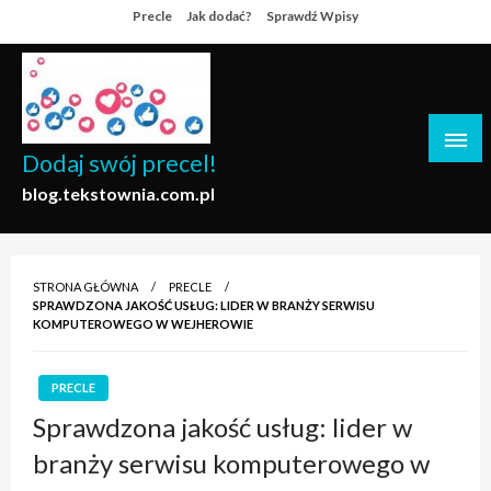
Skip
Precle
Jak dodać?
Sprawdź Wpisy
to
content
Dodaj swój precel!
blog.tekstownia.com.pl
STRONA GŁÓWNA
PRECLE
SPRAWDZONA JAKOŚĆ USŁUG: LIDER W BRANŻY SERWISU
KOMPUTEROWEGO W WEJHEROWIE
PRECLE
Sprawdzona jakość usług: lider w
branży serwisu komputerowego w