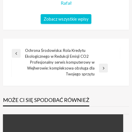
Rafał
Zobacz wszystkie wpisy
Nawigacja
Ochrona Środowiska: Rola Kredytu
Poprzedni
Ekologicznego w Redukcji Emisji CO2
wpisu
wpis
Profesjonalny serwis komputerowy w
Wejherowie: kompleksowa obsługa dla
Następny
Twojego sprzętu
wpis
MOŻE CI SIĘ SPODOBAĆ RÓWNIEŻ