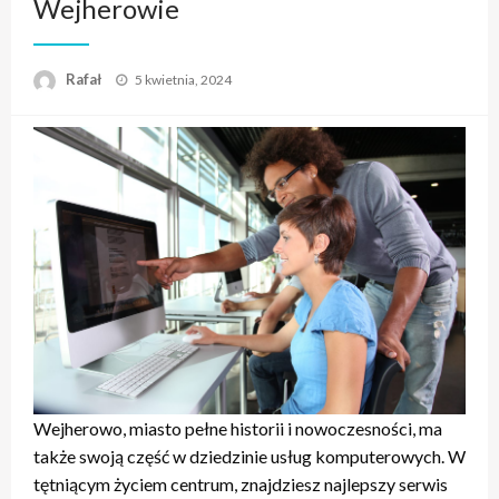
Wejherowie
Opublikowane
Rafał
5 kwietnia, 2024
w
Wejherowo, miasto pełne historii i nowoczesności, ma
także swoją część w dziedzinie usług komputerowych. W
tętniącym życiem centrum, znajdziesz najlepszy serwis