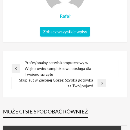
Rafał
Zobacz wszystkie wpisy
Nawigacja
Profesjonalny serwis komputerowy w
Wejherowie: kompleksowa obsługa dla
wpisu
Poprzedni
Twojego sprzętu
wpis
Skup aut w Zielonej Górze: Szybka gotówka
Następny
za Twój pojazd
wpis
MOŻE CI SIĘ SPODOBAĆ RÓWNIEŻ