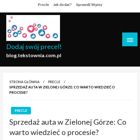
Skip
Precle
Jak dodać?
Sprawdź Wpisy
to
content
Dodaj swój precel!
blog.tekstownia.com.pl
STRONA GŁÓWNA
PRECLE
SPRZEDAŻ AUTA W ZIELONEJ GÓRZE: CO WARTO WIEDZIEĆ O
PROCESIE?
PRECLE
Sprzedaż auta w Zielonej Górze: Co
warto wiedzieć o procesie?