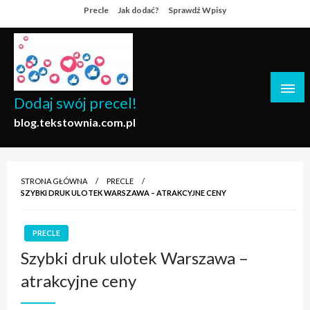
Skip
Precle
Jak dodać?
Sprawdź Wpisy
to
content
Dodaj swój precel!
blog.tekstownia.com.pl
STRONA GŁÓWNA
PRECLE
SZYBKI DRUK ULOTEK WARSZAWA – ATRAKCYJNE CENY
PRECLE
Szybki druk ulotek Warszawa –
atrakcyjne ceny