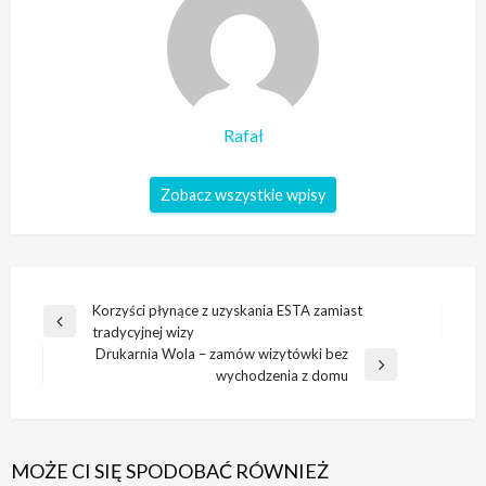
Rafał
Zobacz wszystkie wpisy
Nawigacja
Korzyści płynące z uzyskania ESTA zamiast
Poprzedni
tradycyjnej wizy
wpisu
wpis
Drukarnia Wola – zamów wizytówki bez
Następny
wychodzenia z domu
wpis
MOŻE CI SIĘ SPODOBAĆ RÓWNIEŻ