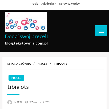
Skip
Precle
Jak dodać?
Sprawdź Wpisy
to
content
Dodaj swój precel!
blog.tekstownia.com.pl
STRONA GŁÓWNA
PRECLE
TIBIA OTS
PRECLE
tibia ots
Opublikowane
Rafał
27 marca, 2023
w