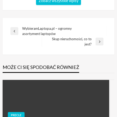
Zobacz wszystkie wpisy
Nawigacja
WybieramLaptopa.pl – ogromny
Poprzedni
asortyment laptopów
wpisu
wpis
Skup nieruchomości, co to
Następny
jest?
wpis
MOŻE CI SIĘ SPODOBAĆ RÓWNIEŻ
PRECLE