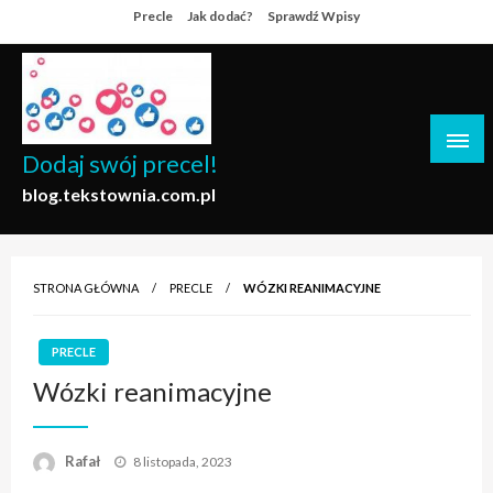
Skip
Precle
Jak dodać?
Sprawdź Wpisy
to
content
Dodaj swój precel!
blog.tekstownia.com.pl
STRONA GŁÓWNA
PRECLE
WÓZKI REANIMACYJNE
PRECLE
Wózki reanimacyjne
Opublikowane
Rafał
8 listopada, 2023
w