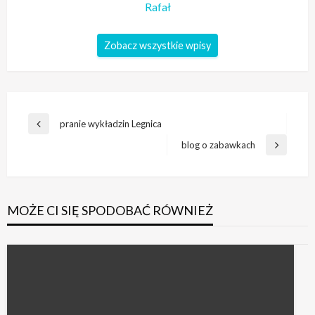
Rafał
Zobacz wszystkie wpisy
Nawigacja
pranie wykładzin Legnica
Poprzedni
wpisu
wpis
blog o zabawkach
Następny
wpis
MOŻE CI SIĘ SPODOBAĆ RÓWNIEŻ