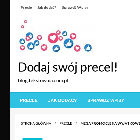
Skip
Precle
Jak dodać?
Sprawdź Wpisy
to
content
Dodaj swój precel!
blog.tekstownia.com.pl
PRECLE
JAK DODAĆ?
SPRAWDŹ WPISY
STRONA GŁÓWNA
PRECLE
MEGA PROMOCJE NA WYJĄTKOWE 