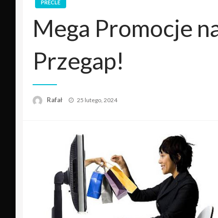
PRECLE
Mega Promocje na
Przegap!
Opublikowane
Rafał
25 lutego, 2024
w