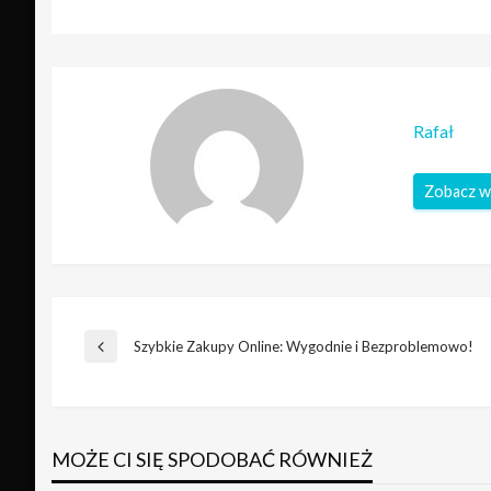
Rafał
Zobacz w
Nawigacja
Szybkie Zakupy Online: Wygodnie i Bezproblemowo!
Poprzedni
wpis
wpisu
MOŻE CI SIĘ SPODOBAĆ RÓWNIEŻ