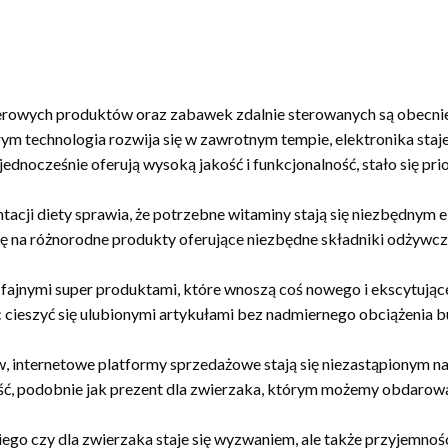
erowych produktów oraz zabawek zdalnie sterowanych są obecnie
m technologia rozwija się w zawrotnym tempie, elektronika staj
ednocześnie oferują wysoką jakość i funkcjonalność, stało się pr
cji diety sprawia, że potrzebne witaminy stają się niezbędnym e
 na różnorodne produkty oferujące niezbędne składniki odżywcz
fajnymi super produktami, które wnoszą coś nowego i ekscytując
 cieszyć się ulubionymi artykułami bez nadmiernego obciążenia b
 internetowe platformy sprzedażowe stają się niezastąpionym n
ość, podobnie jak prezent dla zwierzaka, którym możemy obdarowa
a niego czy dla zwierzaka staje się wyzwaniem, ale także przyjemno