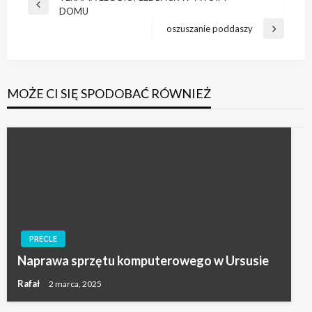
Poprzedni
DOMU
wpisu
wpis
oszuszanie poddaszy
Następny
wpis
MOŻE CI SIĘ SPODOBAĆ RÓWNIEŻ
PRECLE
Naprawa sprzętu komputerowego w Ursusie
Rafał
2 marca, 2025