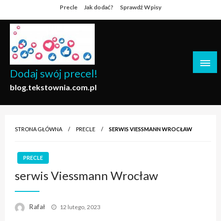
Skip
Precle
Jak dodać?
Sprawdź Wpisy
to
content
Dodaj swój precel!
blog.tekstownia.com.pl
STRONA GŁÓWNA
PRECLE
SERWIS VIESSMANN WROCŁAW
PRECLE
serwis Viessmann Wrocław
Opublikowane
Rafał
12 lutego, 2023
w